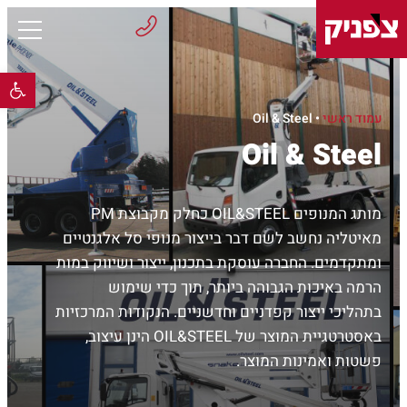
פתח 
עמוד ראשי
•
Oil & Steel
Oil & Steel
מותג המנופים OIL&STEEL כחלק מקבוצת PM
מאיטליה נחשב לשם דבר בייצור מנופי סל אלגנטיים
ומתקדמים. החברה עוסקת בתכנון, ייצור ושיווק במות
הרמה באיכות הגבוהה ביותר, תוך כדי שימוש
בתהליכי ייצור קפדניים וחדשניים. הנקודות המרכזיות
באסטרטגיית המוצר של OIL&STEEL הינן עיצוב,
פשטות ואמינות המוצר.