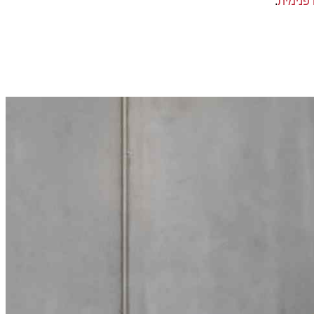
 פנימית
.