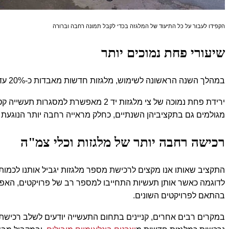
הקפידו לעבור על כל התיעוד של המלגזה בכדי לקבל תמונה רחבה וברורה
שיעורי פחת נמוכים יותר
במהלך השנה הראשונה לשימוש, מלגזות חדשות מאבדות כ-20% עד 30% מערכן. מנגד, מלגזות יד 2 כבר "חוו" ירידת ערך משמעותית, מה שמהווה יתרון חסכוני נוסף שתעשיות רבות בישראל נהנות ממנו
ירידת פחת נמוכה של צי מלגזות יד 2 מ
מגולמים גם בתקציביהן השנתיים, כחלק מראייה רחבה יותר הנוגעת
רכישה רחבה יותר של מלגזות וכלי צמ"ה
התקציב שאותו אנו מקצים לרכישת מספר מלגזות יגביל אותנו לכמות 
בהתאם לפרויקטים השונים
.
במקרים רבים אחרים, קניינים בתחום התעשייה יודעים לשלב רכישת מלגזות חדשות עם מלגזות יד 2. שילוב זה, לדוגמ