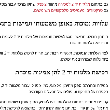
גם בתחום
מלגזות יד 2 למכירה
מהווה
צ'פניק
שחקן מרכזי עבור מסגר
גם
טרקטורים
ו
מעמיסים טלסקופיים משומשים
.
עלויות נמוכות באופן משמעותי וגמישות בתנא
זהים של מלגזות חדשות
.
לצד 
ציוד נלווה שמרחיב את יכולתן
.
רכישת מלגזות יד 2 להן אמינות מוכחת
במ
הקפדה על תחזוקה וטיפולים של הבעלים הקודמים
.
את אלו שכוחן עדיין במותנן מהווה יתרון יחסי, בהשוואה לרכישת מלגז