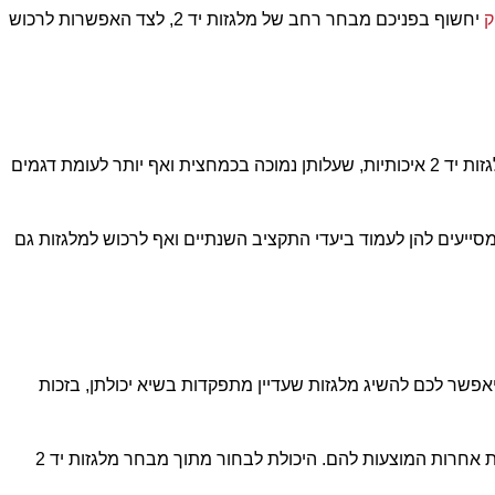
ק
יחשוף בפניכם מבחר רחב של מלגזות יד 2, לצד האפשרות לרכוש
היתרון הבולט הראשון נוגע לעלויות הנמוכות של מלגזות יד 2 לעומת מלגזות חדשות. בחלק מהמקרים, קניינים בתחום התעשייה נהנים ממלגזות יד 2 איכותיות, שעלותן נמוכה בכמחצית ואף יותר לעומת דגמים
ה שמאפשר להן למצוא פתרונות המסייעים להן לעמוד ביעדי התקציב השנתיים ואף לרכוש למלגזות גם
 לרישומי התחזוקה שלהם, מה שיאפשר לכם להשיג מלגזות שעדיין מתפקדות בשיא יכולתן, בזכות
קניינים מנוסים בתחום המלגזות ידעו להסיק מתוך אותן רשומות תחזוקה והמידע הטכני על המלגזות אילו מהן הן העדיפות בהשוואה למלגזות אחרות המוצעות להם. היכולת לבחור מתוך מבחר מלגזות יד 2